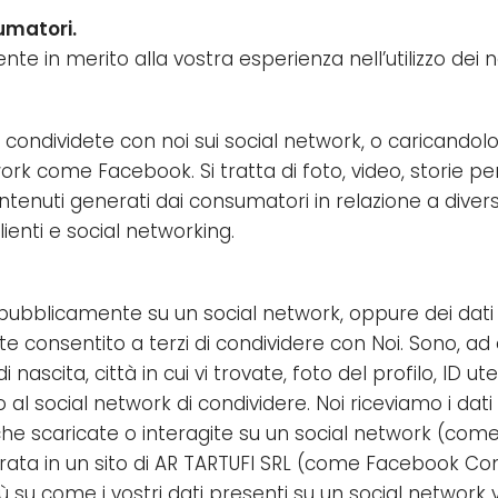
umatori.
in merito alla vostra esperienza nell’utilizzo dei nos
 condividete con noi sui social network, o caricandolo
k come Facebook. Si tratta di foto, video, storie pers
nuti generati dai consumatori in relazione a diverse a
clienti e social networking.
e pubblicamente su un social network, oppure dei dati
consentito a terzi di condividere con Noi. Sono, ad 
nascita, città in cui vi trovate, foto del profilo, ID ute
al social network di condividere. Noi riceviamo i dati 
che scaricate o interagite su un social network (com
egrata in un sito di AR TARTUFI SRL (come Facebook Co
ù su come i vostri dati presenti su un social network